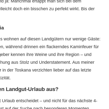
Und ja: Manchmal ertappt man sich bei dem
leicht doch ein bisschen zu perfekt wirkt. Bis der
ia
tmals wohnen auf diesen Landgütern nur wenige Gäste:
len, während drinnen ein flackerndes Kaminfeuer für
geber kennen ihre Weine und ihre Region – und
ischung aus Stolz und Understatement. Aus meiner
 in der Toskana verzichten lieber auf das letzte
zität.
en Landgut-Urlaub aus?
Urlaub entscheidet – und nicht für das nächste 4-
– ist auf der Suche nach besonderen Momenten.