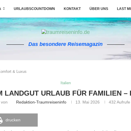
A
URLAUBSCOUNTDOWN
KONTAKT
ÜBER UNS
LAST M
Das besondere Reisemagazin
Komfort & Luxus
Italien
 LANDGUT URLAUB FÜR FAMILIEN –
von
Redaktion-Traumreiseninfo
13. Mai 2026
432
Aufrufe
drucken