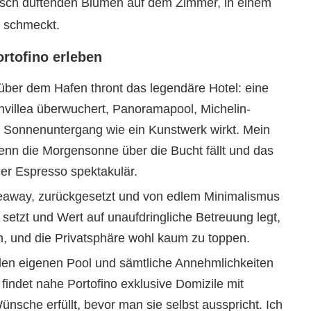
risch duftenden Blumen auf dem Zimmer, in einem
n schmeckt.
rtofino erleben
ber dem Hafen thront das legendäre Hotel: eine
nvillea überwuchert, Panoramapool, Michelin-
r Sonnenuntergang wie ein Kunstwerk wirkt. Mein
wenn die Morgensonne über die Bucht fällt und das
er Espresso spektakulär.
eaway, zurückgesetzt und von edlem Minimalismus
setzt und Wert auf unaufdringliche Betreuung legt,
fein, und die Privatsphäre wohl kaum zu toppen.
en eigenen Pool und sämtliche Annehmlichkeiten
 findet nahe Portofino exklusive Domizile mit
nsche erfüllt, bevor man sie selbst ausspricht. Ich