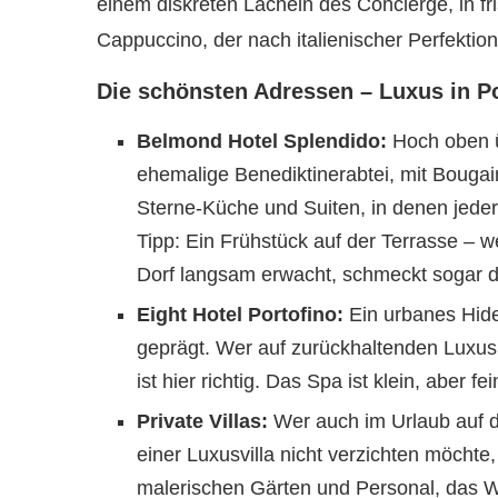
einem diskreten Lächeln des Concierge, in f
Cappuccino, der nach italienischer Perfektio
Die schönsten Adressen – Luxus in Po
Belmond Hotel Splendido:
Hoch oben ü
ehemalige Benediktinerabtei, mit Bougai
Sterne-Küche und Suiten, in denen jede
Tipp: Ein Frühstück auf der Terrasse – 
Dorf langsam erwacht, schmeckt sogar d
Eight Hotel Portofino:
Ein urbanes Hid
geprägt. Wer auf zurückhaltenden Luxus 
ist hier richtig. Das Spa ist klein, aber 
Private Villas:
Wer auch im Urlaub auf d
einer Luxusvilla nicht verzichten möchte,
malerischen Gärten und Personal, das Wü