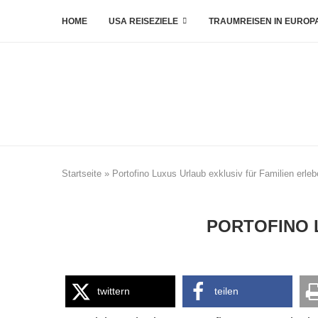
HOME
USA REISEZIELE
TRAUMREISEN IN EUROP
Startseite
»
Portofino Luxus Urlaub exklusiv für Familien erle
PORTOFINO 
twittern
teilen