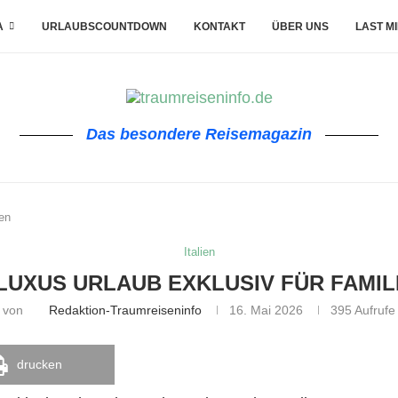
A
URLAUBSCOUNTDOWN
KONTAKT
ÜBER UNS
LAST M
Das besondere Reisemagazin
ben
Italien
LUXUS URLAUB EXKLUSIV FÜR FAMIL
von
Redaktion-Traumreiseninfo
16. Mai 2026
395
Aufrufe
drucken