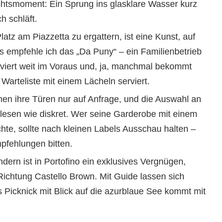
chtsmoment: Ein Sprung ins glasklare Wasser kurz
 schläft.
atz am Piazzetta zu ergattern, ist eine Kunst, auf
rs empfehle ich das „Da Puny“ – ein Familienbetrieb
rviert weit im Voraus und, ja, manchmal bekommt
arteliste mit einem Lächeln serviert.
nen ihre Türen nur auf Anfrage, und die Auswahl an
rlesen wie diskret. Wer seine Garderobe mit einem
hte, sollte nach kleinen Labels Ausschau halten –
fehlungen bitten.
ern ist in Portofino ein exklusives Vergnügen,
chtung Castello Brown. Mit Guide lassen sich
s Picknick mit Blick auf die azurblaue See kommt mit