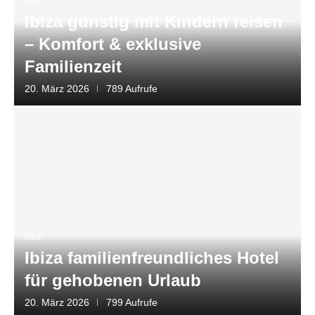
Ibiza
Ibiza günstig mit Kindern reisen
– Komfort & exklusive
Familienzeit
20. März 2026
789 Aufrufe
Ibiza
Ibiza familienfreundliches Hotel
für gehobenen Urlaub
20. März 2026
799 Aufrufe