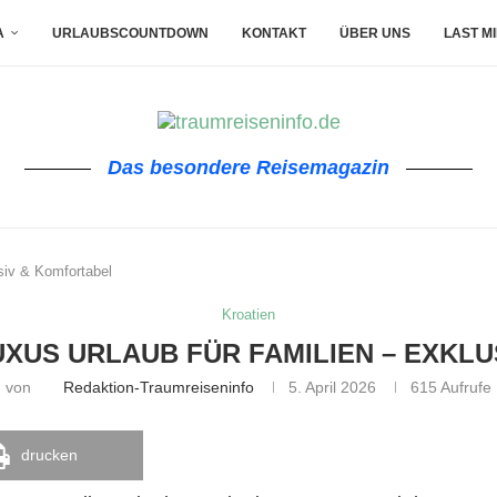
A
URLAUBSCOUNTDOWN
KONTAKT
ÜBER UNS
LAST M
Das besondere Reisemagazin
usiv & Komfortabel
Kroatien
UXUS URLAUB FÜR FAMILIEN – EXKL
von
Redaktion-Traumreiseninfo
5. April 2026
615
Aufrufe
drucken