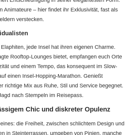
viert Entschleunigung in seiner elegantesten Form.
Animateure – hier findet ihr Exklusivität, fast als
eldern verstecken.
vidualisten
 Elaphiten, jede Insel hat ihren eigenen Charme.
te Rooftop-Lounges bietet, empfangen euch Orte
tizität und einem Tempo, das konsequent im Slow-
auf einen Insel-Hopping-Marathon. Genießt
r richtige Mix aus Ruhe, Stil und Service begegnet.
er Jagd nach Stempeln im Reisepass.
ässigem Chic und diskreter Opulenz
 eines: die Freiheit, zwischen schlichtem Design und
llen in Steinterrassen, umgeben von Pinien, manche