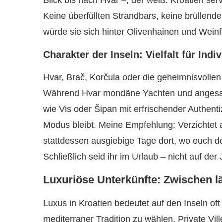
Blick bis nach Hvar –, der weiß: Kroatien ser
Keine überfüllten Strandbars, keine brüllenden 
würde sie sich hinter Olivenhainen und Weinf
Charakter der Inseln: Vielfalt für Indi
Hvar, Brač, Korčula oder die geheimnisvollen
Während Hvar mondäne Yachten und angesag
wie Vis oder Šipan mit erfrischender Authen
Modus bleibt. Meine Empfehlung: Verzichtet 
stattdessen ausgiebige Tage dort, wo euch de
Schließlich seid ihr im Urlaub – nicht auf d
Luxuriöse Unterkünfte: Zwischen l
Luxus in Kroatien bedeutet auf den Inseln oft
mediterraner Tradition zu wählen. Private Vi