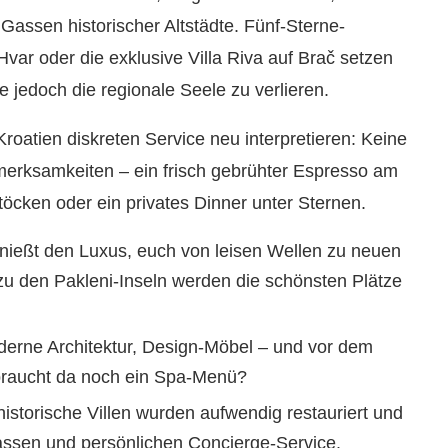
 Gassen historischer Altstädte. Fünf-Sterne-
var oder die exklusive Villa Riva auf Brač setzen
 jedoch die regionale Seele zu verlieren.
Kroatien diskreten Service neu interpretieren: Keine
fmerksamkeiten – ein frisch gebrühter Espresso am
öcken oder ein privates Dinner unter Sternen.
ießt den Luxus, euch von leisen Wellen zu neuen
zu den Pakleni-Inseln werden die schönsten Plätze
erne Architektur, Design-Möbel – und vor dem
braucht da noch ein Spa-Menü?
historische Villen wurden aufwendig restauriert und
rrassen und persönlichen Concierge-Service.