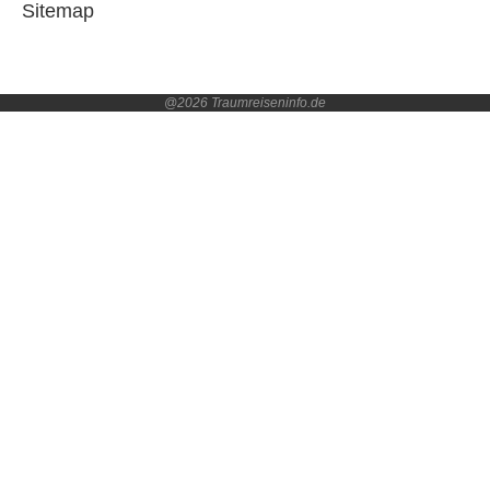
Sitemap
@2026 Traumreiseninfo.de