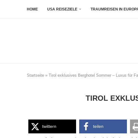
HOME
USA REISEZIELE
TRAUMREISEN IN EUROP
Startseite
»
Tirol exklusives Berghotel Sommer – Luxus für Fa
TIROL EXKLU
twittern
teilen