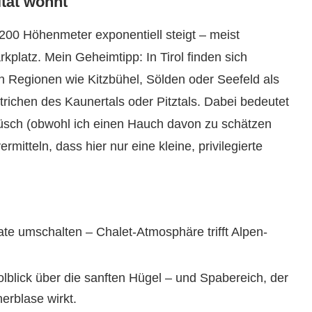
tät wohnt
1200 Höhenmeter exponentiell steigt – meist
kplatz. Mein Geheimtipp: In Tirol finden sich
n Regionen wie Kitzbühel, Sölden oder Seefeld als
richen des Kaunertals oder Pitztals. Dabei bedeutet
plüsch (obwohl ich einen Hauch davon zu schätzen
rmitteln, dass hier nur eine kleine, privilegierte
te umschalten – Chalet-Atmosphäre trifft Alpen-
lblick über die sanften Hügel – und Spabereich, der
rblase wirkt.