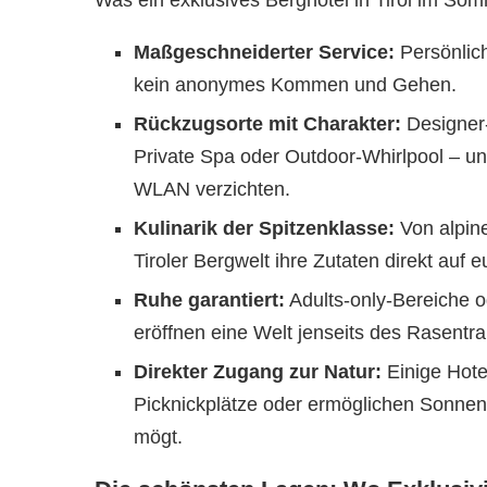
Was ein exklusives Berghotel in Tirol im So
Maßgeschneiderter Service:
Persönlich
kein anonymes Kommen und Gehen.
Rückzugsorte mit Charakter:
Designer-
Private Spa oder Outdoor-Whirlpool – u
WLAN verzichten.
Kulinarik der Spitzenklasse:
Von alpine
Tiroler Bergwelt ihre Zutaten direkt auf eu
Ruhe garantiert:
Adults-only-Bereiche o
eröffnen eine Welt jenseits des Rasentr
Direkter Zugang zur Natur:
Einige Hote
Picknickplätze oder ermöglichen Sonnen
mögt.