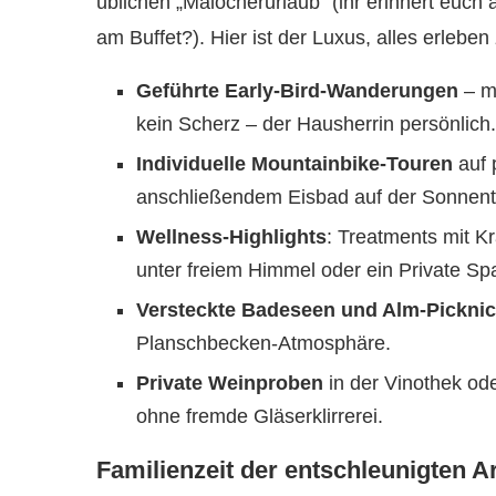
üblichen „Malocherurlaub“ (ihr erinnert euch
am Buffet?). Hier ist der Luxus, alles erlebe
Geführte Early-Bird-Wanderungen
– mi
kein Scherz – der Hausherrin persönlich.
Individuelle Mountainbike-Touren
auf 
anschließendem Eisbad auf der Sonnent
Wellness-Highlights
: Treatments mit 
unter freiem Himmel oder ein Private Spa
Versteckte Badeseen und Alm-Pickni
Planschbecken-Atmosphäre.
Private Weinproben
in der Vinothek od
ohne fremde Gläserklirrerei.
Familienzeit der entschleunigten A