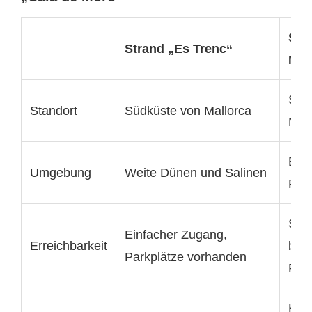
Str
Strand „Es Trenc“
Mor
Süd
Standort
Südküste von Mallorca
Mall
Bew
Umgebung
Weite Dünen und Salinen
Fel
Stei
Einfacher Zugang,
Erreichbarkeit
beg
Parkplätze vorhanden
Par
Kei