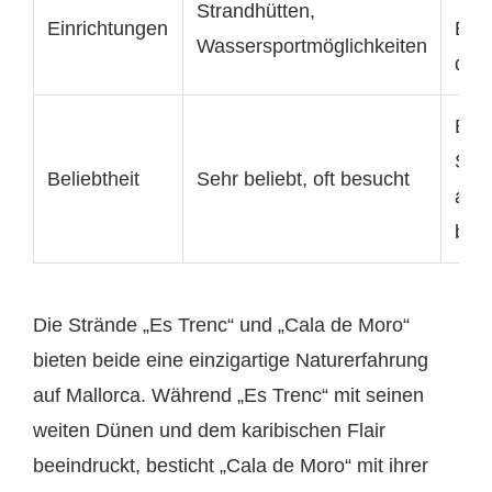
Strandhütten,
Einrichtungen
Einr
Wassersportmöglichkeiten
der
Beli
Stra
Beliebtheit
Sehr beliebt, oft besucht
abe
bes
Die Strände „Es Trenc“ und „Cala de Moro“
bieten beide eine einzigartige Naturerfahrung
auf Mallorca. Während „Es Trenc“ mit seinen
weiten Dünen und dem karibischen Flair
beeindruckt, besticht „Cala de Moro“ mit ihrer