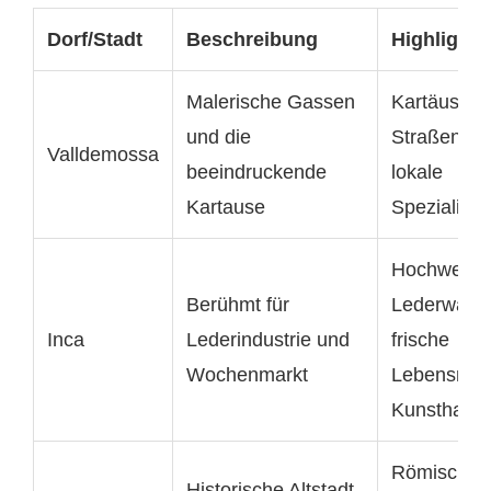
Dorf/Stadt
Beschreibung
Highlights
Malerische Gassen
Kartäuserkl
und die
Straßencaf
Valldemossa
beeindruckende
lokale
Kartause
Spezialität
Hochwertig
Berühmt für
Lederwaren
Inca
Lederindustrie und
frische
Wochenmarkt
Lebensmitte
Kunsthand
Römisches
Historische Altstadt