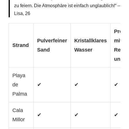
zu feiern. Die Atmosphäre ist einfach unglaublich!“ –
Lisa, 26
Prom
Pulverfeiner
Kristallklares
mit
Strand
Sand
Wasser
Resta
und B
Playa
de
✔
✔
✔
Palma
Cala
✔
✔
✔
Millor