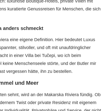
ich: luxuriöse Boutique-Hotels, private Villen mit
gens kuratierte Genussreisen für Menschen, die sich
a anders schmeckt
iera eine eigene Definition. Hier bedeutet Luxus
spannter, stilvoller, und oft mit unaufdringlicher
cht in einer Villa bei Tučepi, wo ich beim
keine Menschenseele störte, und der Butler mir
ast vergessen hätte, ihn zu bestellen.
immel und Meer
n sehnt, wird an der Makarska Riviera fündig. Ob
odernem Twist oder private Residenz mit eigenem
Individualität, Privatsphäre und Service, der nicht