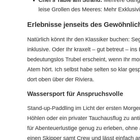
Chef’s Table am Strand:
Mehrere Gänge,
leise Grollen des Meeres: Mehr Exklusiv
Erlebnisse jenseits des Gewöhnlic
Natürlich könnt Ihr den Klassiker buchen: S
inklusive. Oder Ihr kraxelt – gut betreut – in
bedeutungslos Trubel erscheint, wenn Ihr m
Atem hört. Ich selbst habe selten so klar gesp
dort oben über der Riviera.
Wassersport für Anspruchsvolle
Stand-up-Paddling im Licht der ersten Morgen
Höhlen oder ein privater Tauchausflug zu ant
für Abenteuerlustige genug zu erleben, ohne 
einen Skipper samt Crew und lässt einfach and