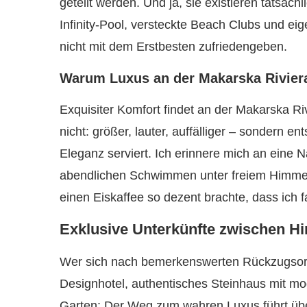
geteilt werden. Und ja, sie existieren tatsächl
Infinity-Pool, versteckte Beach Clubs und ei
nicht mit dem Erstbesten zufriedengeben.
Warum Luxus an der Makarska Rivier
Exquisiter Komfort findet an der Makarska Riv
nicht: größer, lauter, auffälliger – sondern ent
Eleganz serviert. Ich erinnere mich an eine Na
abendlichen Schwimmen unter freiem Himmel 
einen Eiskaffee so dezent brachte, dass ich f
Exklusive Unterkünfte zwischen H
Wer sich nach bemerkenswerten Rückzugsorte
Designhotel, authentisches Steinhaus mit m
Garten: Der Weg zum wahren Luxus führt über 