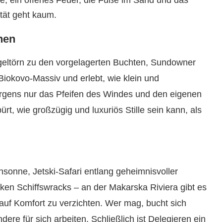
 ein offenes Feuer, die Füße im Sand und das
ität geht kaum.
hen
egeltörn zu den vorgelagerten Buchten, Sundowner
s Biokovo-Massiv und erlebt, wie klein und
orgens nur das Pfeifen des Windes und den eigenen
ürt, wie großzügig und luxuriös Stille sein kann, als
sonne, Jetski-Safari entlang geheimnisvoller
iken Schiffswracks – an der Makarska Riviera gibt es
auf Komfort zu verzichten. Wer mag, bucht sich
ere für sich arbeiten. Schließlich ist Delegieren ein