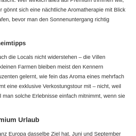
scht. Wer wirklich alles auf Premium trimmen will,
er gönnt sich eine nächtliche Aromatherapie mit Blick
lafen, bevor man den Sonnenuntergang richtig
heimtipps
h die Locals nicht widerstehen – die Villen
d kleinen Farmen bleiben meist den Kennern
duzenten gelernt, wie fein das Aroma eines mehrfach
mt eine exklusive Verkostungstour mit – nicht, weil
l man solche Erlebnisse einfach mitnimmt, wenn sie
emium Urlaub
anz Europa dasselbe Ziel hat. Juni und September