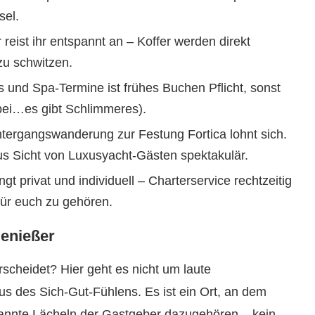
sel.
reist ihr entspannt an – Koffer werden direkt
 zu schwitzen.
 und Spa-Termine ist frühes Buchen Pflicht, sonst
obei…es gibt Schlimmeres).
ergangswanderung zur Festung Fortica lohnt sich.
us Sicht von Luxusyacht-Gästen spektakulär.
t privat und individuell – Charterservice rechtzeitig
für euch zu gehören.
Genießer
scheidet? Hier geht es nicht um laute
s des Sich-Gut-Fühlens. Es ist ein Ort, an dem
spannte Lächeln der Gastgeber dazugehören – kein