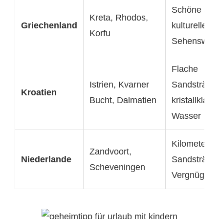
Schöne Str
Kreta, Rhodos,
Griechenland
kulturelle
Korfu
Sehenswürd
Flache
Istrien, Kvarner
Sandstränd
Kroatien
Bucht, Dalmatien
kristallklare
Wasser
Kilometerla
Zandvoort,
Niederlande
Sandstränd
Scheveningen
Vergnügung