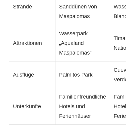
Strände
Sanddünen von
Wasser 
Maspalomas
Blanca
Wasserpark
Timanfa
Attraktionen
„Aqualand
National
Maspalomas“
Cueva de
Ausflüge
Palmitos Park
Verdes
Familienfreundliche
Familien
Unterkünfte
Hotels und
Hotels u
Ferienhäuser
Ferienhä