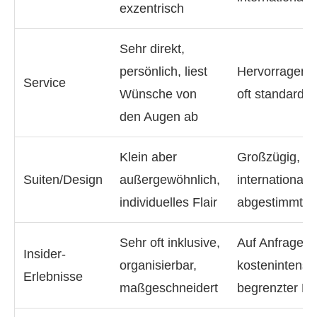
exzentrisch
Sehr direkt,
persönlich, liest
Hervorragend,
Service
Wünsche von
oft standardisi
den Augen ab
Klein aber
Großzügig, lux
Suiten/Design
außergewöhnlich,
international
individuelles Flair
abgestimmt
Sehr oft inklusive,
Auf Anfrage,
Insider-
organisierbar,
kostenintensiv
Erlebnisse
maßgeschneidert
begrenzter R