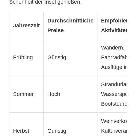
Schönheit der Insel genießen.
Durchschnittliche
Empfohlene
Jahreszeit
Preise
Aktivitäten
Wandern,
Frühling
Günstig
Fahrradfahren
Ausflüge in di
Strandurlaub,
Sommer
Hoch
Wassersport,
Bootstouren
Weinverkostu
Herbst
Günstig
Kulturveransta