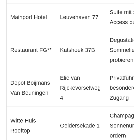
Suite mit Sp
Mainport Hotel
Leuvehaven 77
Access buc
Degustatio
Restaurant FG**
Katshoek 37B
Sommelier-
probieren
Elie van
Privatführun
Depot Boijmans
Rijckevorselweg
besonderen
Van Beuningen
4
Zugang
Champagne
Witte Huis
Geldersekade 1
Sonnenunte
Rooftop
ordern