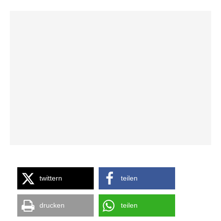
twittern
teilen
drucken
teilen