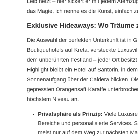
Leib hetzt – hier sickert er mit jedem Atem
das Magie, ich nenne es die Kunst, einfach z
Exklusive Hideaways: Wo Träume z
Die Auswahl der perfekten Unterkunft ist in Gr
Boutiquehotels auf Kreta, versteckte Luxusvi
dem unberührten Festland – jeder Ort besitz
Highlight bleibt ein Hotel auf Santorin, in d
Sonnenaufgang über der Caldera blicken. Die S
gepressten Orangensaft-Karaffe unterbrochen
höchstem Niveau an.
Privatsphäre als Prinzip:
Viele Luxusres
Bereiche und personalisierte Services.
meist nur auf dem Weg zur nächsten Ma