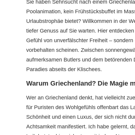
Sie haben Sehnsucht nach einem Griechenlan
Poolanimation, kein Frühstücksbuffet im Ma
Urlaubstrophäe bietet? Willkommen in der We
tiefer Genuss auf Sie warten. Hier entdecken
Gefühl von unverfälschter Freiheit – sondern
vorbehalten scheinen. Zwischen sonnengewä
aufmerksamen Butlers und dem betörenden Du
Paradies abseits der Klischees.
Warum Griechenland? Die Magie me
Wer an Griechenland denkt, hat vielleicht zu
für Puristen des Wohlgefühls offenbart das La
Schönheit und einen Luxus, der sich nicht d
Achtsamkeit manifestiert. Ich habe gelernt, 