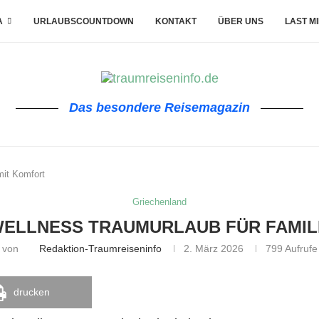
A
URLAUBSCOUNTDOWN
KONTAKT
ÜBER UNS
LAST M
Das besondere Reisemagazin
mit Komfort
Griechenland
ELLNESS TRAUMURLAUB FÜR FAMIL
von
Redaktion-Traumreiseninfo
2. März 2026
799
Aufrufe
drucken