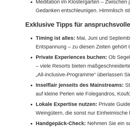
Meditation im Klostergarten – Zwischen 
Gedanken entschleunigen. Himmlisch stil
Exklusive Tipps für anspruchsvoll
Timing ist alles:
Mai, Juni und Septembe
Entspannung – zu diesen Zeiten gehört Gr
Private Experiences buchen:
Ob Segelt
– viele Resorts bieten maßgeschneidert
„All-inclusive-Programme“ überlassen Si
Inselflair jenseits des Mainstreams:
St
auf kleine Perlen wie Folegandros, Koufo
Lokale Expertise nutzen:
Private Guide
Weingütern, die sonst nur Einheimische
Handgepäck-Check:
Nehmen Sie ein sc