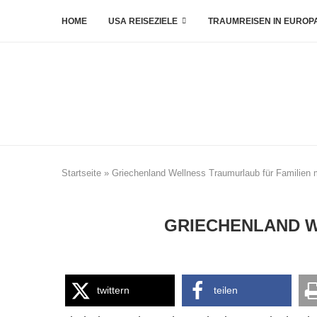
HOME
USA REISEZIELE
TRAUMREISEN IN EUROP
Startseite
»
Griechenland Wellness Traumurlaub für Familien 
GRIECHENLAND W
twittern
teilen