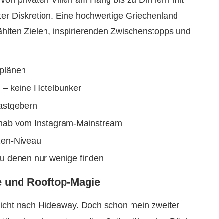
 von privaten Villen am Hang bis zu Dinnern mit
r Diskretion. Eine hochwertige Griechenland
ählten Zielen, inspirierenden Zwischenstopps und
rplänen
 – keine Hotelbunker
astgebern
rnab vom Instagram-Mainstream
zen-Niveau
u denen nur wenige finden
e und Rooftop-Magie
 nicht nach Hideaway. Doch schon mein zweiter