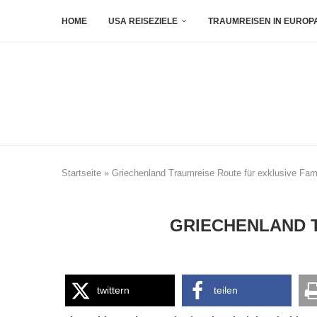
HOME
USA REISEZIELE
TRAUMREISEN IN EUROP
Startseite
»
Griechenland Traumreise Route für exklusive Fami
GRIECHENLAND 
twittern
teilen