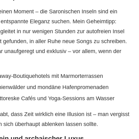
 einen Moment – die Saronischen Inseln sind ein
nd entspannte Eleganz suchen. Mein Geheimtipp:
 gleitet in nur wenigen Stunden zur autofreien Insel
t gefunden, in aller Ruhe neue Songs zu schreiben.
r unaufgeregt und exklusiv – vor allem, wenn der
away-Boutiquehotels mit Marmorterrassen
 Pinienwälder und mondäne Hafenpromenaden
pittoreske Cafés und Yoga-Sessions am Wasser
t, dass Zeit wirklich eine Illusion ist – man vergisst
sich überhaupt ablenken lassen sollte.
ein und archaischer Luxus