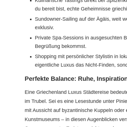
Kulinarische Tastings direkt bei Spitz
du bereit bist, echte Geheimnisse griec
Sundowner-Sailing auf der Ägäis, weit w
exklusiv.
Private Spa-Sessions in ausgesuchten B
Begrüßung bekommst.
Shopping mit persönlicher Stylistin in l
eigentliche Luxus das Nicht-Finden, so
Perfekte Balance: Ruhe, Inspiratio
Eine Griechenland Luxus Städtereise bedeute
im Trubel. Sei es eine Lesestunde unter Pini
mit Aussicht auf byzantinische Kuppeln oder 
Kunstmuseums – in diesen Augenblicken ver