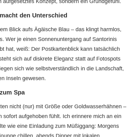
in aufgesetztes Konzept, sondern ein Grundgefühl.
 macht den Unterschied
vem Blick aufs Ägäische Blau – das klingt harmlos,
es. Wer je einen Sonnenuntergang auf Santorinis
bt hat, weiß: Der Postkartenblick kann tatsächlich
steht sich auf diskrete Eleganz statt auf Fotospots
iegen sich wie selbstverständlich in die Landschaft,
hen Inseln gewesen.
s zum Spa
ten nicht (nur) mit Größe oder Goldwasserhähnen –
 sofort aufgehoben fühlt. Ich erinnere mich an ein
ühlte wie eine Einladung zum Müßiggang: Morgens
lounge chillen, abends Dinner mit lokalen