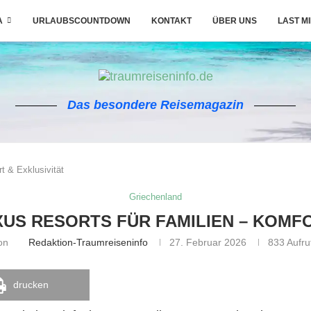
A
URLAUBSCOUNTDOWN
KONTAKT
ÜBER UNS
LAST M
Das besondere Reisemagazin
t & Exklusivität
Griechenland
US RESORTS FÜR FAMILIEN – KOMFO
on
Redaktion-Traumreiseninfo
27. Februar 2026
833
Aufru
drucken