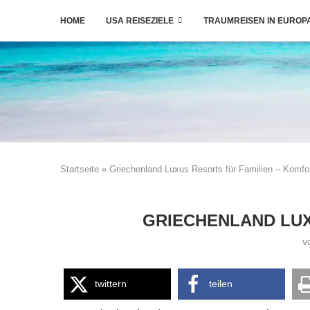
HOME
USA REISEZIELE
TRAUMREISEN IN EUROP
Startseite
»
Griechenland Luxus Resorts für Familien – Komfor
GRIECHENLAND LUX
v
twittern
teilen