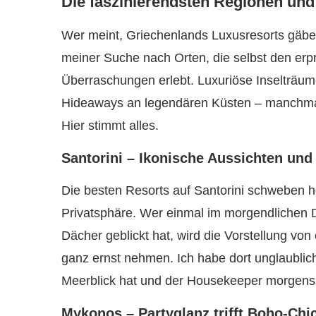
Die faszinierendsten Regionen und
Wer meint, Griechenlands Luxusresorts gäbe e
meiner Suche nach Orten, die selbst den erpr
Überraschungen erlebt. Luxuriöse Inselträu
Hideaways an legendären Küsten – manchmal
Hier stimmt alles.
Santorini – Ikonische Aussichten und
Die besten Resorts auf Santorini schweben h
Privatsphäre. Wer einmal im morgendlichen 
Dächer geblickt hat, wird die Vorstellung v
ganz ernst nehmen. Ich habe dort unglaublic
Meerblick hat und der Housekeeper morgens f
Mykonos – Partyglanz trifft Boho-Chi