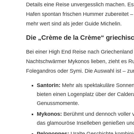
Details eine Reise unvergesslich machen. Es
Hafen spontan frischen Hummer zubereitet –
mehr wert sind als jeder Guide Michelin.
Die „Crème de la Crème“ griechisc
Bei einer High End Reise nach Griechenland 
Nachtschwärmer Mykonos lieben, zieht es R
Folegandros oder Symi. Die Auswahl ist – zum 
Santorin:
Mehr als spektakuläre Sonnenu
bieten einen Logenplatz über der Caldera
Genussmomente.
Mykonos:
Berühmt und dennoch voller ver
das glamouröse Inselleben genießen und g
Peloponnes:
Uralte Geschichte kombini