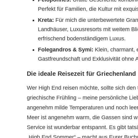
Perfekt für Familien, die Kultur mit exq
Kreta:
Für mich die unterbewertete Gran
Landhäuser, Luxusresorts mit weitem Bli
erfrischend bodenständigem Luxus.
Folegandros & Symi:
Klein, charmant, e
Gastfreundschaft und Exklusivität ohne A
Die ideale Reisezeit für Griechenla
Wer High End reisen möchte, sollte sich den
griechische Frühling – meine persönliche Lie
angenehm milde Temperaturen und noch leer
Meer ist angenehm warm, die Gassen sind w
Service ist wunderbar entspannt. Es gibt ta
„High End Sommer“ – macht aus Eurer Buchun