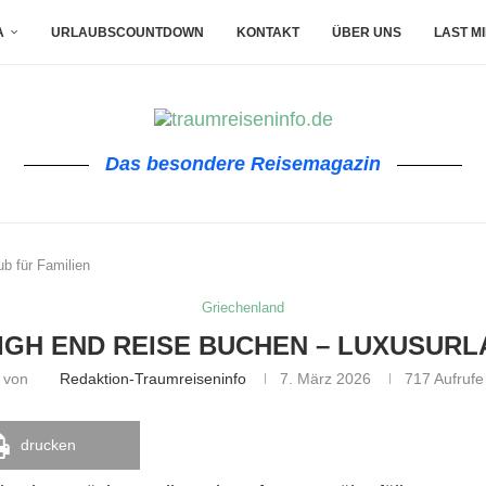
A
URLAUBSCOUNTDOWN
KONTAKT
ÜBER UNS
LAST M
Das besondere Reisemagazin
b für Familien
Griechenland
GH END REISE BUCHEN – LUXUSURL
von
Redaktion-Traumreiseninfo
7. März 2026
717
Aufrufe
drucken