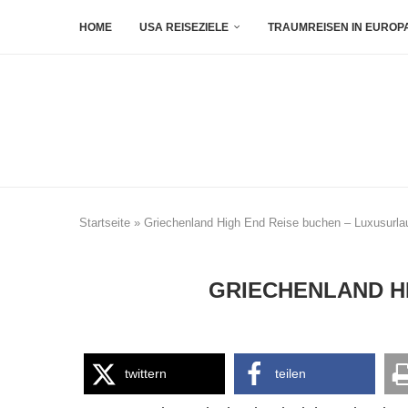
HOME
USA REISEZIELE
TRAUMREISEN IN EUROP
Startseite
»
Griechenland High End Reise buchen – Luxusurlau
GRIECHENLAND HI
twittern
teilen