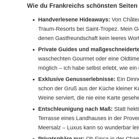
Wie du Frankreichs schönsten Seiten 
Handverlesene Hideaways:
Von Châtea
Traum-Resorts bei Saint-Tropez. Mein G
denen Gastfreundschaft kein leeres Wort 
Private Guides und maßgeschneiderte
waschechten Gourmet oder eine Oldtime
möglich – ich habe selbst erlebt, wie ein
Exklusive Genusserlebnisse:
Ein Dinne
schon der Gruß aus der Küche kleiner K
Weine serviert, die nie eine Karte gese
Entschleunigung nach Maß:
Statt hekt
Terrasse eines Landhauses in der Prove
Meersalz – Luxus kann so wunderbar lei
Privatsphäre pur:
Ob Finca in der Cham