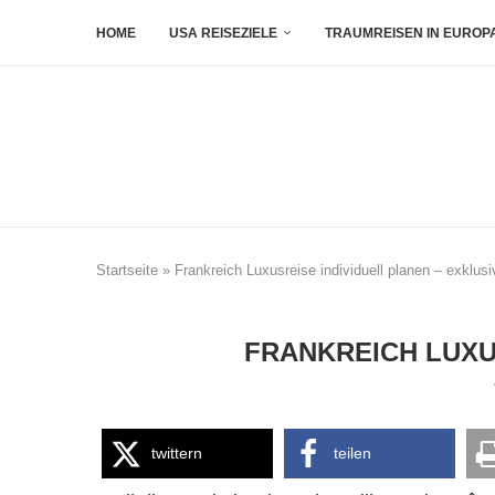
HOME
USA REISEZIELE
TRAUMREISEN IN EUROP
Startseite
»
Frankreich Luxusreise individuell planen – exklusi
FRANKREICH LUXUS
twittern
teilen