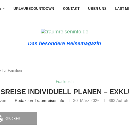
A
URLAUBSCOUNTDOWN
KONTAKT
ÜBER UNS
LAST M
Das besondere Reisemagazin
v für Familien
Frankreich
REISE INDIVIDUELL PLANEN – EXKL
von
Redaktion-Traumreiseninfo
30. März 2026
663
Aufruf
drucken