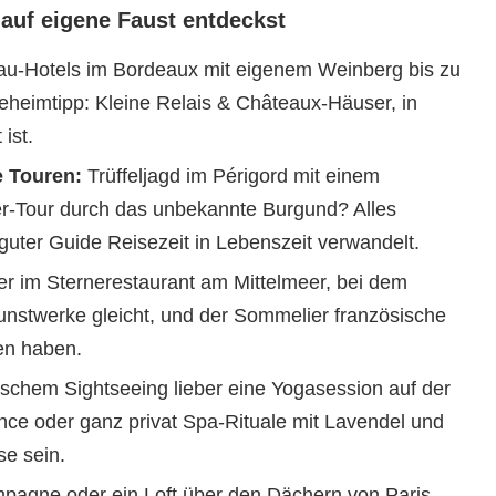
auf eigene Faust entdeckst
u-Hotels im Bordeaux mit eigenem Weinberg bis zu
eheimtipp: Kleine Relais & Châteaux-Häuser, in
ist.
 Touren:
Trüffeljagd im Périgord mit einem
r-Tour durch das unbekannte Burgund? Alles
 guter Guide Reisezeit in Lebenszeit verwandelt.
r im Sternerestaurant am Mittelmeer, bei dem
unstwerke gleicht, und der Sommelier französische
hen haben.
ischem Sightseeing lieber eine Yogasession auf der
nce oder ganz privat Spa-Rituale mit Lavendel und
se sein.
pagne oder ein Loft über den Dächern von Paris –