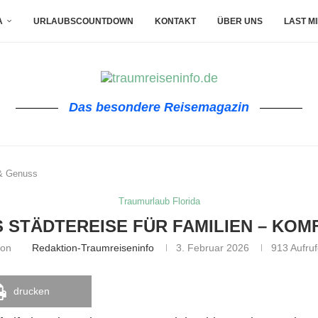
A
URLAUBSCOUNTDOWN
KONTAKT
ÜBER UNS
LAST M
Das besondere Reisemagazin
 & Genuss
Traumurlaub Florida
 STÄDTEREISE FÜR FAMILIEN – KO
von
Redaktion-Traumreiseninfo
3. Februar 2026
913
Aufruf
drucken