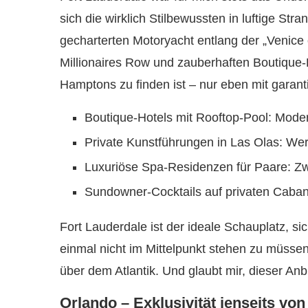
sich die wirklich Stilbewussten in luftige St
gecharterten Motoryacht entlang der „Venice 
Millionaires Row und zauberhaften Boutique-Ho
Hamptons zu finden ist – nur eben mit garanti
Boutique-Hotels mit Rooftop-Pool: Moder
Private Kunstführungen in Las Olas: We
Luxuriöse Spa-Residenzen für Paare: Zw
Sundowner-Cocktails auf privaten Caba
Fort Lauderdale ist der ideale Schauplatz, si
einmal nicht im Mittelpunkt stehen zu müsse
über dem Atlantik. Und glaubt mir, dieser Anb
Orlando – Exklusivität jenseits v