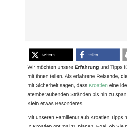
twittern
teilen
Wir möchten unsere
Erfahrung
und Tipps f
mit Ihnen teilen. Als erfahrene Reisende, d
mit Sicherheit sagen, dass
Kroatien
eine ide
atemberaubenden Stränden bis hin zu spanne
Klein etwas Besonderes.
Mit unseren Familienurlaub Kroatien Tipps 
in Kroatien optimal zu planen. Egal, ob Si