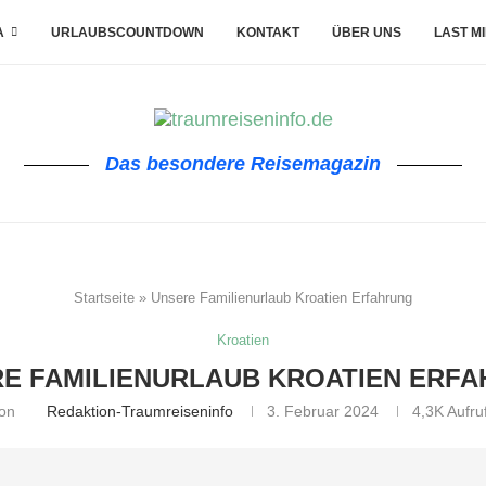
A
URLAUBSCOUNTDOWN
KONTAKT
ÜBER UNS
LAST M
Das besondere Reisemagazin
Startseite
»
Unsere Familienurlaub Kroatien Erfahrung
Kroatien
E FAMILIENURLAUB KROATIEN ERF
on
Redaktion-Traumreiseninfo
3. Februar 2024
4,3K
Aufru