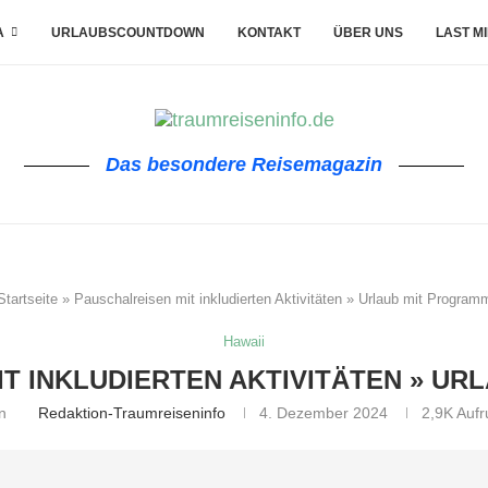
A
URLAUBSCOUNTDOWN
KONTAKT
ÜBER UNS
LAST M
Das besondere Reisemagazin
Startseite
»
Pauschalreisen mit inkludierten Aktivitäten » Urlaub mit Program
Hawaii
T INKLUDIERTEN AKTIVITÄTEN » U
on
Redaktion-Traumreiseninfo
4. Dezember 2024
2,9K
Aufr