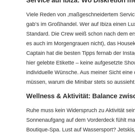
Service auf Ibiza: Wo Diskretion m
Viele Reden von ‚maßgeschneidertem Service
gab’s im Großhandel. Wer auf Ibiza einen Lux
Standard. Die Crew weiß schon nach dem ers
es auch im Morgengrauen nicht), das Houseke
Captain hat die besten Tipps fernab der Inst
hier gelebte Etikette – keine aufgesetzte Sh
individuelle Wünsche. Aus meiner Sicht eine 
müssen, warum die Minibar stets so aussieht
Wellness & Aktivität: Balance zwis
Ruhe muss kein Widerspruch zu Aktivität sei
Sonnenaufgang auf dem Vorderdeck fühlt ma
Boutique-Spa. Lust auf Wassersport? Jetskis