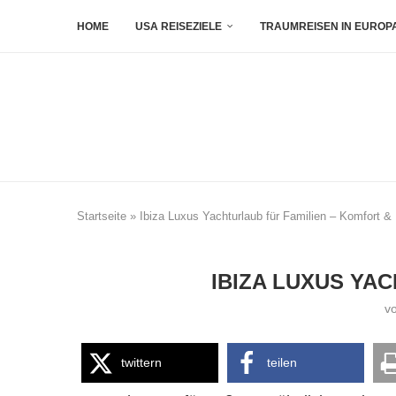
HOME
USA REISEZIELE
TRAUMREISEN IN EUROP
Startseite
»
Ibiza Luxus Yachturlaub für Familien – Komfort & 
IBIZA LUXUS YA
v
twittern
teilen