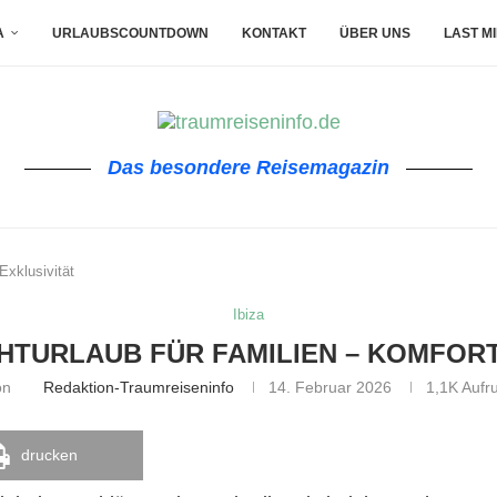
A
URLAUBSCOUNTDOWN
KONTAKT
ÜBER UNS
LAST M
Das besondere Reisemagazin
Exklusivität
Ibiza
CHTURLAUB FÜR FAMILIEN – KOMFORT
on
Redaktion-Traumreiseninfo
14. Februar 2026
1,1K
Aufru
drucken