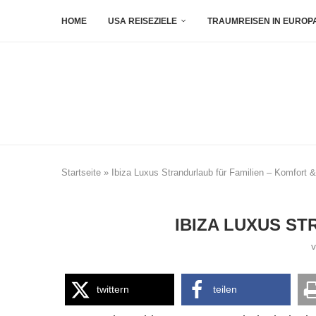
HOME
USA REISEZIELE
TRAUMREISEN IN EUROP
Startseite
»
Ibiza Luxus Strandurlaub für Familien – Komfort 
IBIZA LUXUS S
twittern
teilen