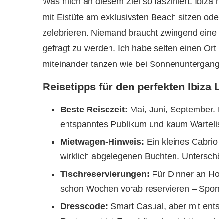
Was mich an diesem Ziel so fasziniert: Ibiza
mit Eistüte am exklusivsten Beach sitzen oder
zelebrieren. Niemand braucht zwingend eine 
gefragt zu werden. Ich habe selten einen Ort
miteinander tanzen wie bei Sonnenuntergan
Reisetipps für den perfekten Ibiza
Beste Reisezeit:
Mai, Juni, September. 
entspanntes Publikum und kaum Warteli
Mietwagen-Hinweis:
Ein kleines Cabrio 
wirklich abgelegenen Buchten. Unterschä
Tischreservierungen:
Für Dinner an Ho
schon Wochen vorab reservieren – Sponta
Dresscode:
Smart Casual, aber mit ent