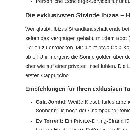
Persönliche Concierge-Services für una
Die exklusivsten Strände Ibizas – 
Wer glaubt, Ibizas Strandlandschaft ende be
selten das Vergnügen gehabt, mit dem Boot
Perlen zu entdecken. Mir bleibt etwa Cala Xar
ab elf Uhr morgens die Sonne golden über de
eher wie auf einer privaten Insel fühlen. Di
ersten Cappuccino.
Empfehlungen für Ihren exklusiven T
Cala Jondal:
Weiße Kiesel, türkisfarbe
Sonnenbrille noch der Champagner fehlen
Es Torrent:
Ein Private-Dining-Strand fü
kleinen Holzterrasse, Füße fast im Sand