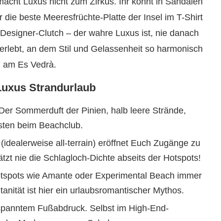
 macht Luxus nicht zum Zirkus. Ihr könnt in Sandalen
 die beste Meeresfrüchte-Platte der Insel im T-Shirt
Designer-Clutch – der wahre Luxus ist, nie danach
 erlebt, an dem Stil und Gelassenheit so harmonisch
g am Es Vedrà.
 Luxus Strandurlaub
Der Sommerduft der Pinien, halb leere Strände,
sten beim Beachclub.
(idealerweise all-terrain) eröffnet Euch Zugänge zu
tzt nie die Schlagloch-Dichte abseits der Hotspots!
tspots wie Amante oder Experimental Beach immer
nität ist hier ein urlaubsromantischer Mythos.
spanntem Fußabdruck. Selbst im High-End-