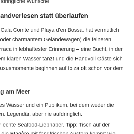
ufdringliche Wünsche
Handverlesen statt überlaufen
i Cala Comte und Playa d’en Bossa, hat vermutlich
 (oder charmantem Geländewagen) die feineren
raca in lebhaftester Erinnerung – eine Bucht, in der
m klaren Wasser tanzt und die Handvoll Gäste sich
e Luxusmomente beginnen auf Ibiza oft schon vor dem
ag am Meer
nes Wasser und ein Publikum, bei dem weder die
. Legendär, aber nie aufdringlich.
r echte Seafood-Liebhaber. Tipp: Tisch auf der
, die Etagère mit fangfrischen Austern kommt wie