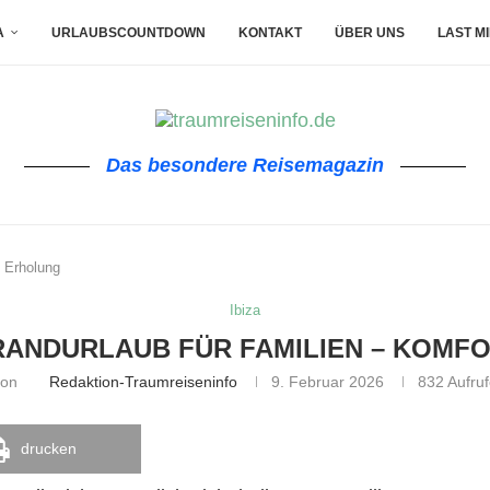
A
URLAUBSCOUNTDOWN
KONTAKT
ÜBER UNS
LAST M
Das besondere Reisemagazin
& Erholung
Ibiza
TRANDURLAUB FÜR FAMILIEN – KOMF
von
Redaktion-Traumreiseninfo
9. Februar 2026
832
Aufruf
drucken