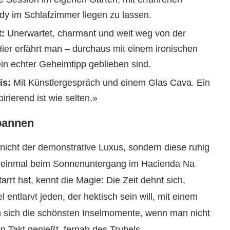
dy im Schlafzimmer liegen zu lassen.
:
Unerwartet, charmant und weit weg von der
Hier erfährt man – durchaus mit einem ironischen
ein echter Geheimtipp geblieben sind.
is:
Mit Künstlergespräch und einem Glas Cava. Ein
rierend ist wie selten.»
spannen
nicht der demonstrative Luxus, sondern diese ruhig
er einmal beim Sonnenuntergang im Hacienda Na
rt hat, kennt die Magie: Die Zeit dehnt sich,
ntlarvt jeden, der hektisch sein will, mit einem
n sich die schönsten Inselmomente, wenn man nicht
n Takt genießt, fernab des Trubels.