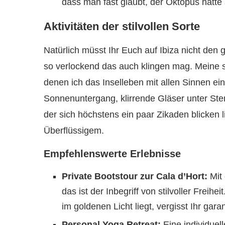
dass man fast glaubt, der Oktopus hätte s
Aktivitäten der stilvollen Sorte
Natürlich müsst Ihr Euch auf Ibiza nicht de
so verlockend das auch klingen mag. Meine
denen ich das Inselleben mit allen Sinnen ei
Sonnenuntergang, klirrende Gläser unter St
der sich höchstens ein paar Zikaden blicken l
Überflüssigem.
Empfehlenswerte Erlebnisse
Private Bootstour zur Cala d’Hort:
Mit 
das ist der Inbegriff von stilvoller Fre
im goldenen Licht liegt, vergisst Ihr garant
Personal Yoga Retreat:
Eine individuel