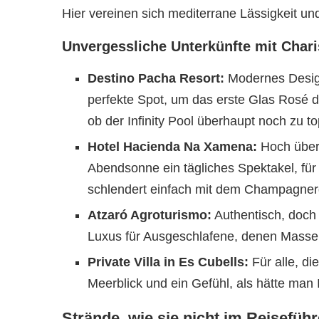
Hier vereinen sich mediterrane Lässigkeit und
Unvergessliche Unterkünfte mit Char
Destino Pacha Resort:
Modernes Design
perfekte Spot, um das erste Glas Rosé d
ob der Infinity Pool überhaupt noch zu to
Hotel Hacienda Na Xamena:
Hoch über 
Abendsonne ein tägliches Spektakel, für 
schlendert einfach mit dem Champagnerg
Atzaró Agroturismo:
Authentisch, doch 
Luxus für Ausgeschlafene, denen Massen
Private Villa in Es Cubells:
Für alle, di
Meerblick und ein Gefühl, als hätte man I
Strände, wie sie nicht im Reisefüh