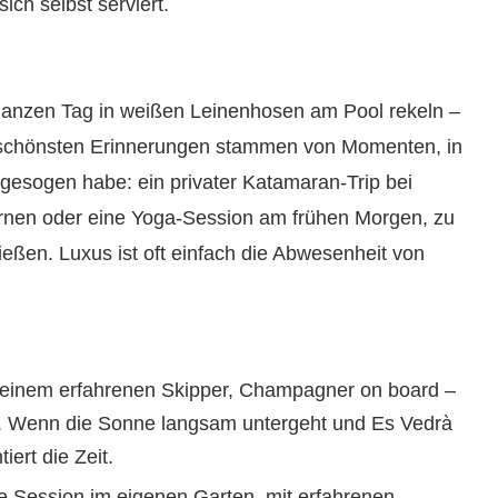
ich selbst serviert.
n ganzen Tag in weißen Leinenhosen am Pool rekeln –
 schönsten Erinnerungen stammen von Momenten, in
ngesogen habe: ein privater Katamaran-Trip bei
ernen oder eine Yoga-Session am frühen Morgen, zu
ießen. Luxus ist oft einfach die Abwesenheit von
einem erfahrenen Skipper, Champagner on board –
iheit. Wenn die Sonne langsam untergeht und Es Vedrà
iert die Zeit.
le Session im eigenen Garten, mit erfahrenen