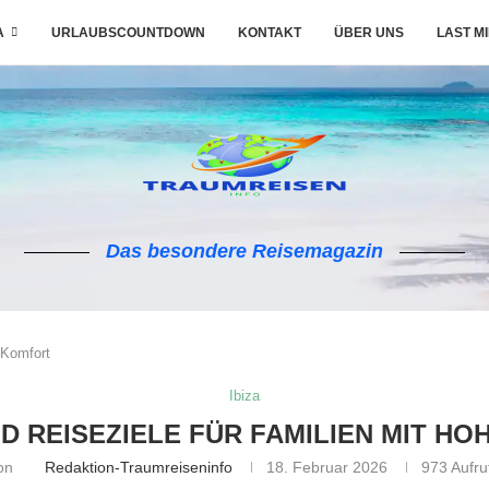
A
URLAUBSCOUNTDOWN
KONTAKT
ÜBER UNS
LAST M
Das besondere Reisemagazin
 Komfort
Ibiza
ND REISEZIELE FÜR FAMILIEN MIT H
on
Redaktion-Traumreiseninfo
18. Februar 2026
973
Aufru