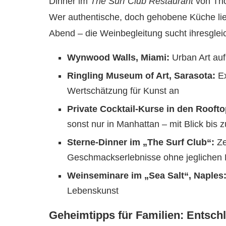
Dinner im
The Surf Club Restaurant
von Tho
Wer authentische, doch gehobene Küche lieb
Abend – die Weinbegleitung sucht ihresglei
Wynwood Walls, Miami:
Urban Art auf
Ringling Museum of Art, Sarasota:
Ex
Wertschätzung für Kunst an
Private Cocktail-Kurse in den Rooft
sonst nur in Manhattan – mit Blick bis
Sterne-Dinner im „The Surf Club“:
Ze
Geschmackserlebnisse ohne jeglichen
Weinseminare im „Sea Salt“, Naples
Lebenskunst
Geheimtipps für Familien: Entschl