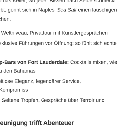
mas Keller, wo jeder Bissen nach Seide schmeckt.
t, gönnt sich in Naples‘
Sea Salt
einen lauschigen
chen.
 Weltniveau; Privattour mit Künstlergesprächen
klusive Führungen vor Öffnung; so fühlt sich echte
op-Bars von Fort Lauderdale:
Cocktails mixen, wie
 zu den Bahamas
itlose Eleganz, legendärer Service,
 Kompromiss
:
Seltene Tropfen, Gespräche über Terroir und
eunigung trifft Abenteuer