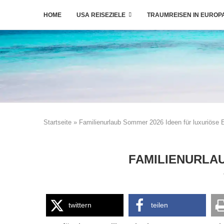
HOME
USA REISEZIELE
TRAUMREISEN IN EUROP
Startseite
»
Familienurlaub Sommer 2026 Ideen für luxuriöse 
FAMILIENURLAU
twittern
teilen