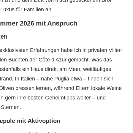
 ist und dem Duft von frisch gebackenem Brot
h Luxus für Familien an.
Sommer 2026 mit Anspruch
ten
exklusivsten Erfahrungen habe ich in privaten Villen
tillen Buchten der Côte d’Azur gemacht. Was das
tenfalls ein Haus direkt am Meer, weitläufiges
and. In Italien – nahe Puglia etwa – finden sich
Oliven pressen lernen, während Eltern lokale Weine
en gern ihre besten Geheimtipps weiter – und
 Sternen.
epole mit Aktivoption