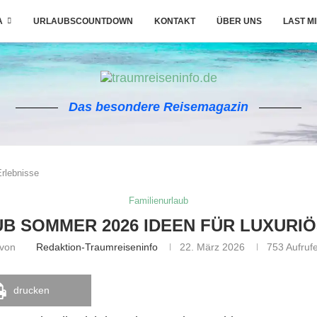
A
URLAUBSCOUNTDOWN
KONTAKT
ÜBER UNS
LAST M
Das besondere Reisemagazin
Erlebnisse
Familienurlaub
B SOMMER 2026 IDEEN FÜR LUXURI
von
Redaktion-Traumreiseninfo
22. März 2026
753
Aufruf
drucken