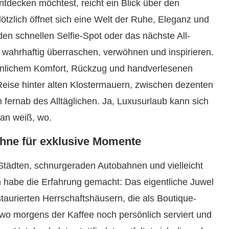
tdecken möchtest, reicht ein Blick über den
ötzlich öffnet sich eine Welt der Ruhe, Eleganz und
en schnellen Selfie-Spot oder das nächste All-
ie wahrhaftig überraschen, verwöhnen und inspirieren.
hnlichem Komfort, Rückzug und handverlesenen
 Reise hinter alten Klostermauern, zwischen dezenten
ernab des Alltäglichen. Ja, Luxusurlaub kann sich
an weiß, wo.
ühne für exklusive Momente
Städten, schnurgeraden Autobahnen und vielleicht
 habe die Erfahrung gemacht: Das eigentliche Juwel
staurierten Herrschaftshäusern, die als Boutique-
wo morgens der Kaffee noch persönlich serviert und