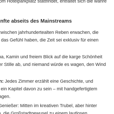
om Hotelparkplatz stattfindet, entfaltet sich die wahre
ünfte abseits des Mainstreams
wischen jahrhundertealten Reben erwachen, die
as Gefühl haben, die Zeit sei exklusiv für einen
a, Kamin und freiem Blick auf die karge Schönheit
 der Stille ab, und niemand würde es wagen, den Wind
n:
Jedes Zimmer erzählt eine Geschichte, und
ein Kapitel davon zu sein – mit handgefertigtem
agen.
enießer: Mitten im kreativen Trubel, aber hinter
, die Großstadtgewusel zu einem lautlosen