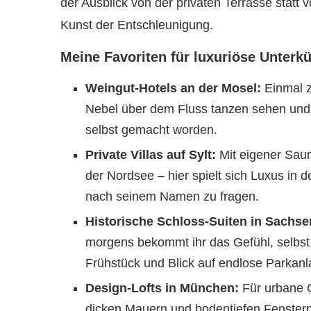
der Ausblick von der privaten Terrasse statt v
Kunst der Entschleunigung.
Meine Favoriten für luxuriöse Unterk
Weingut-Hotels an der Mosel:
Einmal z
Nebel über dem Fluss tanzen sehen und d
selbst gemacht worden.
Private Villas auf Sylt:
Mit eigener Saun
der Nordsee – hier spielt sich Luxus in
nach seinem Namen zu fragen.
Historische Schloss-Suiten in Sachse
morgens bekommt ihr das Gefühl, selbst 
Frühstück und Blick auf endlose Parkanl
Design-Lofts in München:
Für urbane G
dicken Mauern und bodentiefen Fenstern